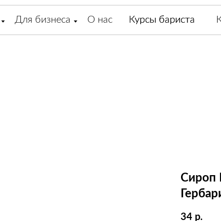
Для бизнеса
О нас
Курсы бариста
Курсы бариста
Сироп H
Гербар
34
р.