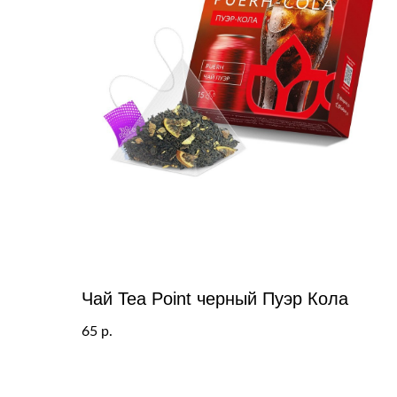
Чай Tea Point черный Пуэр Кола
65
р.