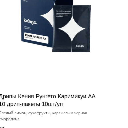
Дрипы Кения Рунгето Каримикуи АА
10 дрип-пакеты 10шт/уп
Спелый лимон, сухофрукты, карамель и черная
смородина