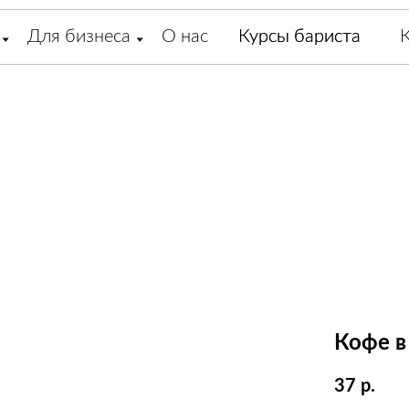
Для бизнеса
О нас
Курсы бариста
Курсы бариста
Кофе в
37
р.