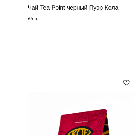
Чай Tea Point черный Пуэр Кола
65
р.