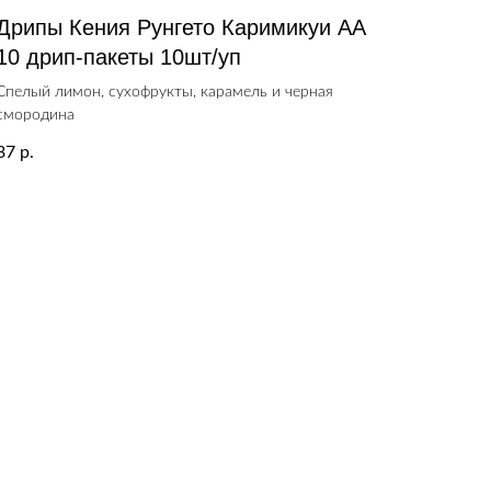
Дрипы Кения Рунгето Каримикуи АА
10 дрип-пакеты 10шт/уп
Спелый лимон, сухофрукты, карамель и черная
смородина
37
р.