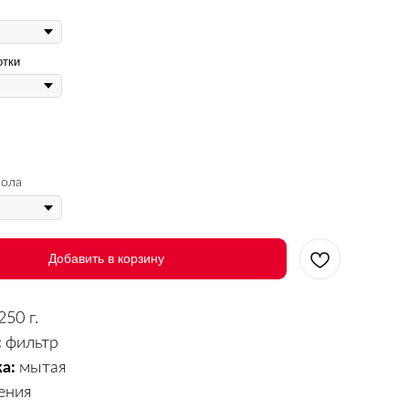
отки
мола
Добавить в корзину
250 г.
:
фильтр
ка:
мытая
ения