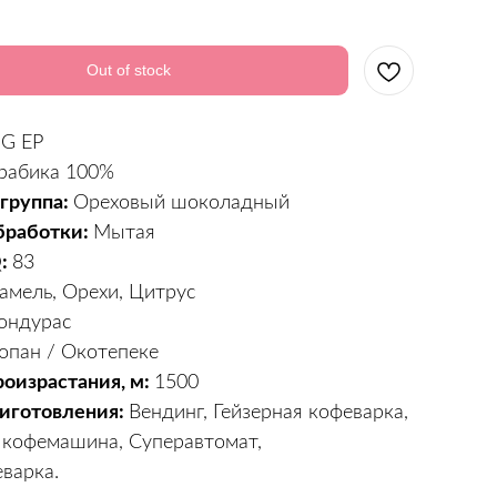
Out of stock
G EP
рабика 100%
 группа:
Ореховый шоколадный
бработки:
Мытая
Q:
83
амель, Орехи, Цитрус
ондурас
опан / Окотепеке
роизрастания, м:
1500
иготовления:
Вендинг, Гейзерная кофеварка,
 кофемашина, Суперавтомат,
варка.