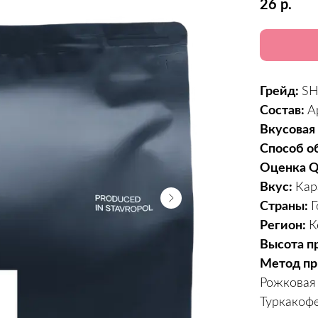
26
р.
Грейд:
SH
Состав:
А
Вкусовая
Способ о
Оценка 
Вкус:
Кар
Страны:
Г
Регион:
К
Высота п
Метод пр
Рожковая
Туркакофе