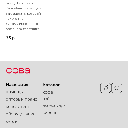
заводе Descafecol в
Колумбии с помощью
этилацетата, который
получен из
дистиллированного
сахарного тростника.
35
р.
Навигация
Каталог
помощь
кофе
чай
оптовый прайс
аксессуары
консалтинг
сиропы
оборудование
курсы