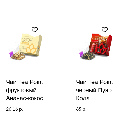
Чай Tea Point
Чай Tea Point
фруктовый
черный Пуэр
Ананас-кокос
Кола
26,16
65
р.
р.