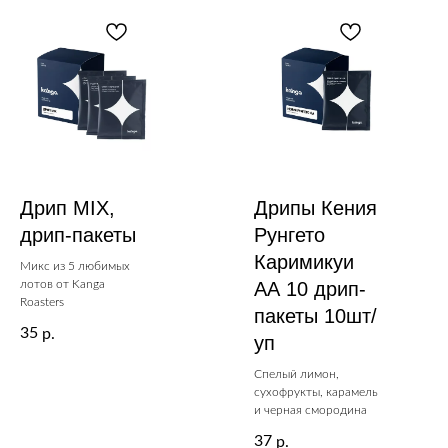
Дрип MIX,
Дрипы Кения
дрип-пакеты
Рунгето
Каримикуи
Микс из 5 любимых
лотов от Kanga
АА 10 дрип-
Roasters
пакеты 10шт/
35
р.
уп
Спелый лимон,
сухофрукты, карамель
и черная смородина
37
р.