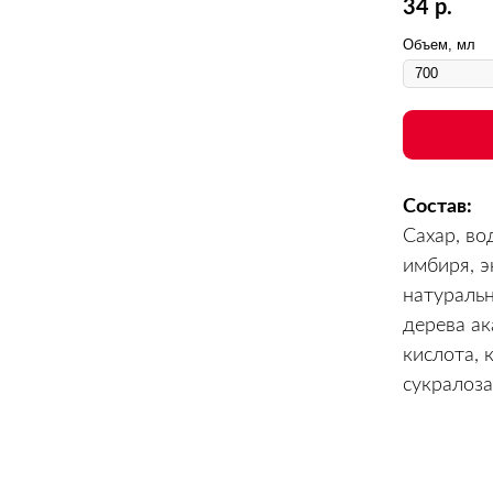
34
р.
Объем, мл
Состав:
Cахар, во
имбиря, э
натуральн
дерева ак
кислота, 
сукралоза