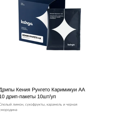
Дрипы Кения Рунгето Каримикуи АА
10 дрип-пакеты 10шт/уп
Спелый лимон, сухофрукты, карамель и черная
смородина