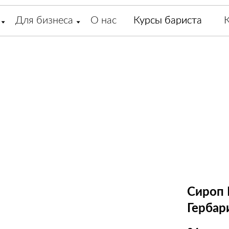
Для бизнеса
О нас
Курсы бариста
Курсы бариста
Сироп H
Гербар