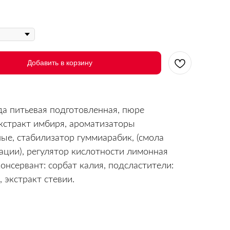
Добавить в корзину
да питьевая подготовленная, пюре
кстракт имбиря, ароматизаторы
ые, стабилизатор гуммиарабик, (смола
ации), регулятор кислотности лимонная
консервант: сорбат калия, подсластители:
, экстракт стевии.