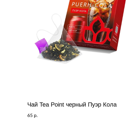
Чай Tea Point черный Пуэр Кола
65
р.