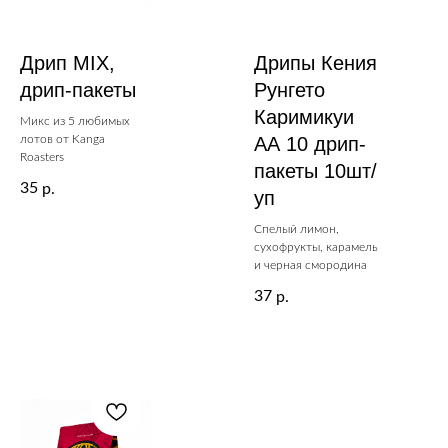
Дрип MIX,
Дрипы Кения
дрип-пакеты
Рунгето
Каримикуи
Микс из 5 любимых
лотов от Kanga
АА 10 дрип-
Roasters
пакеты 10шт/
35
р.
уп
Спелый лимон,
сухофрукты, карамель
и черная смородина
37
р.