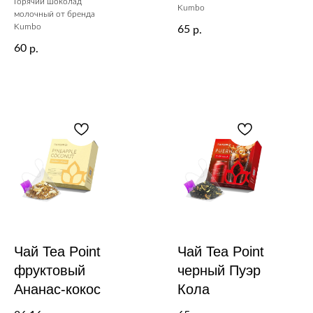
Горячий шоколад
Kumbo
молочный от бренда
Kumbo
65
р.
60
р.
Чай Tea Point
Чай Tea Point
фруктовый
черный Пуэр
Ананас-кокос
Кола