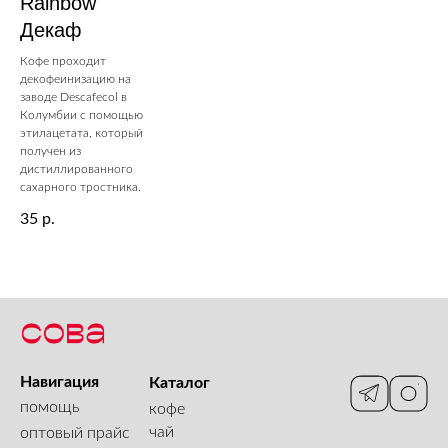
Rainbow
Декаф
Кофе проходит
декофеинизацию на
заводе Descafecol в
Колумбии с помощью
этилацетата, который
получен из
дистиллированного
сахарного тростника.
35
р.
Навигация
Каталог
помощь
кофе
чай
оптовый прайс