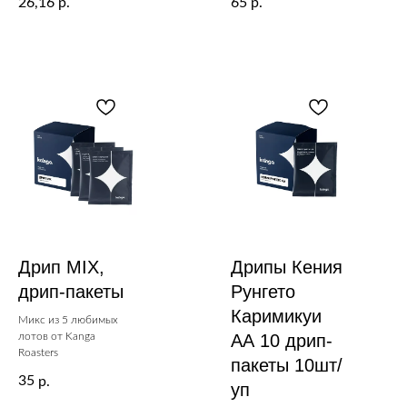
26,16
65
р.
р.
Дрип MIX,
Дрипы Кения
дрип-пакеты
Рунгето
Каримикуи
Микс из 5 любимых
лотов от Kanga
АА 10 дрип-
Roasters
пакеты 10шт/
35
р.
уп